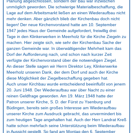
Planung abgeschlossen, sondern der Bau war inzwischen
unmöglich geworden. Die schwierige Materialbeschaffung, die
Lage auf dem Arbeitsmarkt ließen an einen Wiederaufbau nicht
mehr denken. Aber gänzlich blieb der Kirchenbau doch nicht
liegen! Der neue Kirchenvorstand hatte am 10. September
1947 jedes Haus der Gemeinde aufgefordert, freiwillig drei
Tage in den Klinkerwerken in Meerholz für die Kirche Ziegeln zu
machen. Hier zeigte sich, wie sehr der Kirchenbau Sache der
ganzen Gemeinde war. In überwältigender Mehrheit kam das
Dorf der Aufforderung nach, und schon nach kurzer Zeit
verfügte der Kirchenvorstand über die notwendigen Ziegel.
An dieser Stelle sagen wir Herrn Direktor Ley, Klinkerwerke
Meerholz unseren Dank, der dem Dorf und auch der Kirche
diese Möglichkeit der Ziegelbeschaffung gegeben hat.
Auch unser Kirchbau wurde entscheidend beeinflußt von jenem
20. Juni 1948. Der Wiederaufbau war über Nacht zu einer
reinen Geldfrage geworden. Am 19. März 1948 hatte der
Patron unserer Kirche, S. D. der Fürst zu Ysenburg und
Büdingen, bereits sein großes Interesse am Wiederaufbau
unserer Kirche zum Ausdruck gebracht, das unvermindert bis
zum heutigen Tage angehalten hat. Auch der Herr Landrat Kreß
hatte schon mehrfach seine Unterstützung beim Wiederaufbau
in Aussicht gestellt. So fand am Montag den 6. September