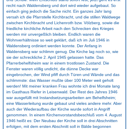
recht nach Waldensberg und dort wird wieder aufgebaut. So
einfach ging jedoch die Sache nicht. Ein ganzes Jahr lang
versah ich die Pfarrstelle Kirchbracht, und die stillen Waldwege
zwischen Kirchbracht und Lichenroth bzw. Völzberg, sowie die
friedliche kirchliche Arbeit nach den Schrecken des Krieges
werden mir unvergeßlich bleiben. Endlich waren die
Wohnverhältnisse so weit geklärt, daß ich im Juli 1946 in
Waldensberg ordiniert werden konnte. Der Anfang in
Waldensberg war schlimm genug. Die Kirche lag noch so, wie
sie der schreckliche 2. April 1945 gelassen hatte. Das
Pfarrerbehelfsheim war in einem trostlosen Zustand. Die
Fenster waren völlig undicht, die dünne Decke war
eingebrochen, der Wind pfiff durch Türen und Wände und das
schlimmste: das Wasser mußte über 100 Meter weit geholt
werden! Mit meiner kranken Frau wohnte ich drei Monate lang
im Gasthaus Riefer in Leisenwald. Der Rest des Jahres 1946
war ausgefüllt mit Instandsetzungsarbeiten am Behelfsheim;
eine Wasserleitung wurde gebaut und vieles andere mehr. Aber
auch der Wiederaufbau der Kirche wurde sofort in Angriff
genommen. In einem Kirchenvorstandsbeschluß vom 4. August
1946 heißt es: Der Neubau der Kirche soll in drei Abschnitten
erfolgen, mit dem ersten Abschnitt soll in Bälde begonnen