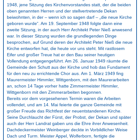
1948, jene Sitzung des Kirchenvorstandes statt, der die beiden
oben genannten Herren und der stellvertretende Dekan
beiwohnten, in der – wenn ich so sagen darf – „die neue Kirche
geboren wurde“. Am 19. September 1948 folgte dann eine
zweite Sitzung, in der auch Herr Architekt Peter Nieß anwesend
war. In dieser Sitzung wurden die grundlegenden Dinge
besprochen, auf Grund deren der Architekt Peter Nieß die neue
Kirche entworfen hat, die heute vor uns steht. Mit rastlosem
Eifer und großer Treue hat er den Bau seiner heutigen
Vollendung entgegengeführt. Am 26. Januar 1949 räumte die
Gemeinde den Schutt aus der Kirche und hob das Fundament
für den neu zu errichtende Chor aus. Am 1. März 1949 fing
Maurermeister Himmler, Wittgenborn, mit den Maurerarbeiten
an, schon 14 Tage vorher hatte Zimmermeister Himmler,
Wittgenborn mit den Zimmerarbeiten begonnen.
Bereits vor dem vorgesehenen Termin waren die Arbeiten
vollendet, und am 14. Mai feierte die ganze Gemeinde mit
großer Freude das Richtfest der neuentstandenen Kirche.
Seine Durchlaucht der Fürst, der Probst, der Dekan und später
auch der Herr Landrat gaben uns die Ehre ihrer Anwesenheit.
Dachdeckermeister Weinberger deckte in Vorbildlicher Weise
Dach und Turm. Meister Appel, Wolferborn, fertigte die