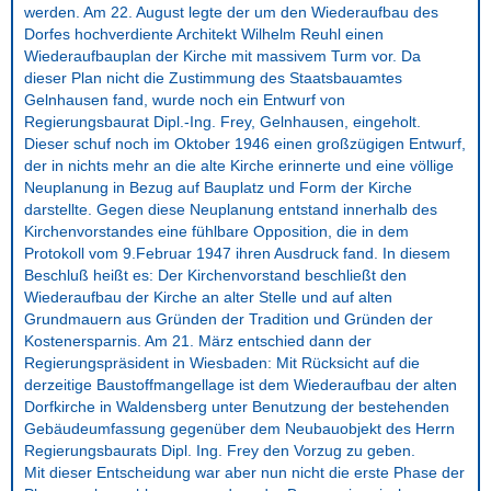
werden. Am 22. August legte der um den Wiederaufbau des
Dorfes hochverdiente Architekt Wilhelm Reuhl einen
Wiederaufbauplan der Kirche mit massivem Turm vor. Da
dieser Plan nicht die Zustimmung des Staatsbauamtes
Gelnhausen fand, wurde noch ein Entwurf von
Regierungsbaurat Dipl.-Ing. Frey, Gelnhausen, eingeholt.
Dieser schuf noch im Oktober 1946 einen großzügigen Entwurf,
der in nichts mehr an die alte Kirche erinnerte und eine völlige
Neuplanung in Bezug auf Bauplatz und Form der Kirche
darstellte. Gegen diese Neuplanung entstand innerhalb des
Kirchenvorstandes eine fühlbare Opposition, die in dem
Protokoll vom 9.Februar 1947 ihren Ausdruck fand. In diesem
Beschluß heißt es: Der Kirchenvorstand beschließt den
Wiederaufbau der Kirche an alter Stelle und auf alten
Grundmauern aus Gründen der Tradition und Gründen der
Kostenersparnis. Am 21. März entschied dann der
Regierungspräsident in Wiesbaden: Mit Rücksicht auf die
derzeitige Baustoffmangellage ist dem Wiederaufbau der alten
Dorfkirche in Waldensberg unter Benutzung der bestehenden
Gebäudeumfassung gegenüber dem Neubauobjekt des Herrn
Regierungsbaurats Dipl. Ing. Frey den Vorzug zu geben.
Mit dieser Entscheidung war aber nun nicht die erste Phase der