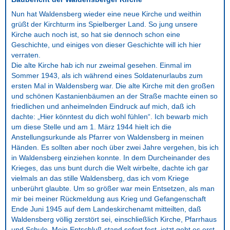
Nun hat Waldensberg wieder eine neue Kirche und weithin
grüßt der Kirchturm ins Spielberger Land. So jung unsere
Kirche auch noch ist, so hat sie dennoch schon eine
Geschichte, und einiges von dieser Geschichte will ich hier
verraten.
Die alte Kirche hab ich nur zweimal gesehen. Einmal im
Sommer 1943, als ich während eines Soldatenurlaubs zum
ersten Mal in Waldensberg war. Die alte Kirche mit den großen
und schönen Kastanienbäumen an der Straße machte einen so
friedlichen und anheimelnden Eindruck auf mich, daß ich
dachte: „Hier könntest du dich wohl fühlen“. Ich bewarb mich
um diese Stelle und am 1. März 1944 hielt ich die
Anstellungsurkunde als Pfarrer von Waldensberg in meinen
Händen. Es sollten aber noch über zwei Jahre vergehen, bis ich
in Waldensberg einziehen konnte. In dem Durcheinander des
Krieges, das uns bunt durch die Welt wirbelte, dachte ich gar
vielmals an das stille Waldensberg, das ich vom Kriege
unberührt glaubte. Um so größer war mein Entsetzen, als man
mir bei meiner Rückmeldung aus Krieg und Gefangenschaft
Ende Juni 1945 auf dem Landeskirchenamt mitteilten, daß
Waldensberg völlig zerstört sei, einschließlich Kirche, Pfarrhaus
und Schule. Mein Entschluß stand sofort fest, jetzt geht es erst