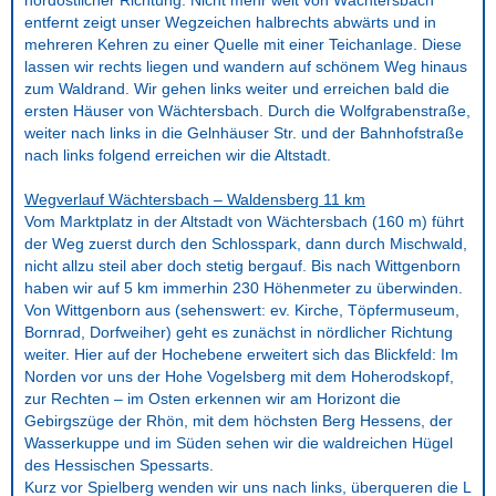
nordöstlicher Richtung. Nicht mehr weit von Wächtersbach
entfernt zeigt unser Wegzeichen halbrechts abwärts und in
mehreren Kehren zu einer Quelle mit einer Teichanlage. Diese
lassen wir rechts liegen und wandern auf schönem Weg hinaus
zum Waldrand. Wir gehen links weiter und erreichen bald die
ersten Häuser von Wächtersbach. Durch die Wolfgrabenstraße,
weiter nach links in die Gelnhäuser Str. und der Bahnhofstraße
nach links folgend erreichen wir die Altstadt.
Wegverlauf Wächtersbach – Waldensberg 11 km
Vom Marktplatz in der Altstadt von Wächtersbach (160 m) führt
der Weg zuerst durch den Schlosspark, dann durch Mischwald,
nicht allzu steil aber doch stetig bergauf. Bis nach Wittgenborn
haben wir auf 5 km immerhin 230 Höhenmeter zu überwinden.
Von Wittgenborn aus (sehenswert: ev. Kirche, Töpfermuseum,
Bornrad, Dorfweiher) geht es zunächst in nördlicher Richtung
weiter. Hier auf der Hochebene erweitert sich das Blickfeld: Im
Norden vor uns der Hohe Vogelsberg mit dem Hoherodskopf,
zur Rechten – im Osten erkennen wir am Horizont die
Gebirgszüge der Rhön, mit dem höchsten Berg Hessens, der
Wasserkuppe und im Süden sehen wir die waldreichen Hügel
des Hessischen Spessarts.
Kurz vor Spielberg wenden wir uns nach links, überqueren die L