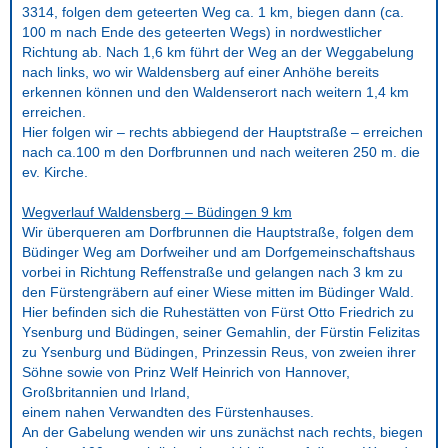
3314, folgen dem geteerten Weg ca. 1 km, biegen dann (ca.
100 m nach Ende des geteerten Wegs) in nordwestlicher
Richtung ab. Nach 1,6 km führt der Weg an der Weggabelung
nach links, wo wir Waldensberg auf einer Anhöhe bereits
erkennen können und den Waldenserort nach weitern 1,4 km
erreichen.
Hier folgen wir – rechts abbiegend der Hauptstraße – erreichen
nach ca.100 m den Dorfbrunnen und nach weiteren 250 m. die
ev. Kirche.
Wegverlauf Waldensberg – Büdingen 9 km
Wir überqueren am Dorfbrunnen die Hauptstraße, folgen dem
Büdinger Weg am Dorfweiher und am Dorfgemeinschaftshaus
vorbei in Richtung Reffenstraße und gelangen nach 3 km zu
den Fürstengräbern auf einer Wiese mitten im Büdinger Wald.
Hier befinden sich die Ruhestätten von Fürst Otto Friedrich zu
Ysenburg und Büdingen, seiner Gemahlin, der Fürstin Felizitas
zu Ysenburg und Büdingen, Prinzessin Reus, von zweien ihrer
Söhne sowie von Prinz Welf Heinrich von Hannover,
Großbritannien und Irland,
einem nahen Verwandten des Fürstenhauses.
An der Gabelung wenden wir uns zunächst nach rechts, biegen